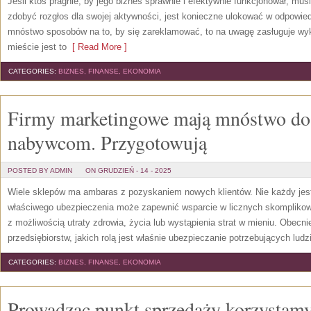
Jeśli ktoś pragnie, by jego biznes sprawnie i efektywnie funkcjonował, mu
zdobyć rozgłos dla swojej aktywności, jest konieczne ulokować w odpowied
mnóstwo sposobów na to, by się zareklamować, to na uwagę zasługuje wy
mieście jest to
[ Read More ]
CATEGORIES:
BIZNES, FINANSE, EKONOMIA
Firmy marketingowe mają mnóstwo do
nabywcom. Przygotowują
POSTED BY ADMIN
ON GRUDZIEŃ - 14 - 2025
Wiele sklepów ma ambaras z pozyskaniem nowych klientów. Nie każdy jes
właściwego ubezpieczenia może zapewnić wsparcie w licznych skompliko
z możliwością utraty zdrowia, życia lub wystąpienia strat w mieniu. Obecni
przedsiębiorstw, jakich rolą jest właśnie ubezpieczanie potrzebujących ludzi
CATEGORIES:
BIZNES, FINANSE, EKONOMIA
Prowadząc punkt sprzedaży korzystamy