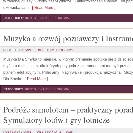
w zielonej głuszy. Grzyby pasożytnicze i Zanieczyszczenie lasów. Ten por
człowieka lasu,
[ Read More ]
CATEGORIES:
BIZNES, FINANSE, EKONOMIA
Muzyka a rozwój poznawczy i Instrume
POSTED BY ADMIN
ON LISTOPAD - 28 - 2025
Muzyka Dla Smyka to miejsce, w którym brzmienie spotyka się z dziecięcą
myślą o d dzieciach, dla których przygoda z instrumentami ma być przede
planem edukacyjnym. Polecamy: Nagrywanie i produkcja muzyczna i Muzyk
Dla Smyka
[ Read More ]
CATEGORIES:
BIZNES, FINANSE, EKONOMIA
Podróże samolotem – praktyczny porad
Symulatory lotów i gry lotnicze
POSTED BY ADMIN
ON LISTOPAD - 27 - 2025