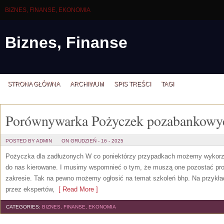
BIZNES, FINANSE, EKONOMIA
Biznes, Finanse
STRONA GŁÓWNA
ARCHIWUM
SPIS TREŚCI
TAGI
Porównywarka Pożyczek pozabankowy
POSTED BY ADMIN
ON GRUDZIEŃ - 16 - 2025
Pożyczka dla zadłużonych W co poniektórzy przypadkach możemy wykorzys
do nas kierowane. I musimy wspomnieć o tym, że muszą one pozostać p
zakresie. Tak na pewno możemy ogłosić na temat szkoleń bhp. Na przykł
przez ekspertów,
[ Read More ]
CATEGORIES:
BIZNES, FINANSE, EKONOMIA