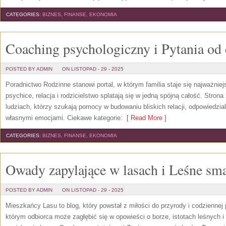
CATEGORIES:
BIZNES, FINANSE, EKONOMIA
Coaching psychologiczny i Pytania od
POSTED BY ADMIN
ON LISTOPAD - 29 - 2025
Poradnictwo Rodzinne stanowi portal, w którym familia staje się najważnie
psychice, relacja i rodzicielstwo splatają się w jedną spójną całość. Stron
ludziach, którzy szukają pomocy w budowaniu bliskich relacji, odpowiedzia
własnymi emocjami. Ciekawe kategorie:
[ Read More ]
CATEGORIES:
BIZNES, FINANSE, EKONOMIA
Owady zapylające w lasach i Leśne sma
POSTED BY ADMIN
ON LISTOPAD - 29 - 2025
Mieszkańcy Lasu to blog, który powstał z miłości do przyrody i codziennej
którym odbiorca może zagłębić się w opowieści o borze, istotach leśnych 