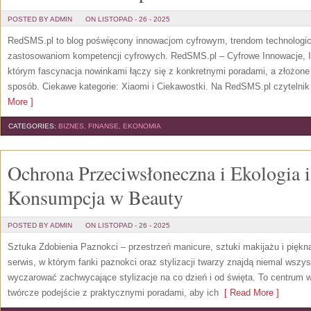
POSTED BY ADMIN
ON LISTOPAD - 26 - 2025
RedSMS.pl to blog poświęcony innowacjom cyfrowym, trendom technologi
zastosowaniom kompetencji cyfrowych. RedSMS.pl – Cyfrowe Innowacje, In
którym fascynacja nowinkami łączy się z konkretnymi poradami, a złożone
sposób. Ciekawe kategorie: Xiaomi i Ciekawostki. Na RedSMS.pl czytelnik
More ]
CATEGORIES:
BIZNES, FINANSE, EKONOMIA
Ochrona Przeciwsłoneczna i Ekologia
Konsumpcja w Beauty
POSTED BY ADMIN
ON LISTOPAD - 26 - 2025
Sztuka Zdobienia Paznokci – przestrzeń manicure, sztuki makijażu i piękn
serwis, w którym fanki paznokci oraz stylizacji twarzy znajdą niemal wszy
wyczarować zachwycające stylizacje na co dzień i od święta. To centrum w
twórcze podejście z praktycznymi poradami, aby ich
[ Read More ]