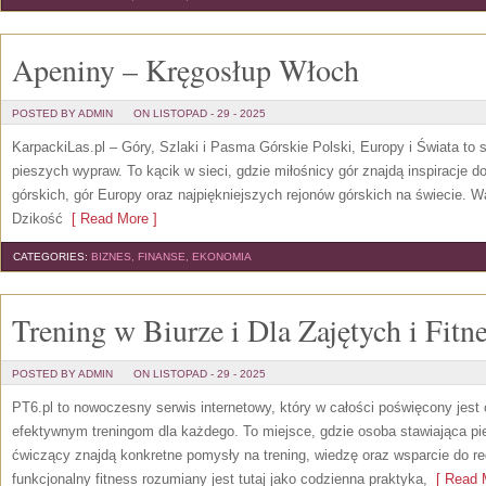
Apeniny – Kręgosłup Włoch
POSTED BY ADMIN
ON LISTOPAD - 29 - 2025
KarpackiLas.pl – Góry, Szlaki i Pasma Górskie Polski, Europy i Świata to se
pieszych wypraw. To kącik w sieci, gdzie miłośnicy gór znajdą inspiracje
górskich, gór Europy oraz najpiękniejszych rejonów górskich na świecie. 
Dzikość
[ Read More ]
CATEGORIES:
BIZNES, FINANSE, EKONOMIA
Trening w Biurze i Dla Zajętych i Fitn
POSTED BY ADMIN
ON LISTOPAD - 29 - 2025
PT6.pl to nowoczesny serwis internetowy, który w całości poświęcony jes
efektywnym treningom dla każdego. To miejsce, gdzie osoba stawiająca pier
ćwiczący znajdą konkretne pomysły na trening, wiedzę oraz wsparcie do re
funkcjonalny fitness rozumiany jest tutaj jako codzienna praktyka,
[ Read M