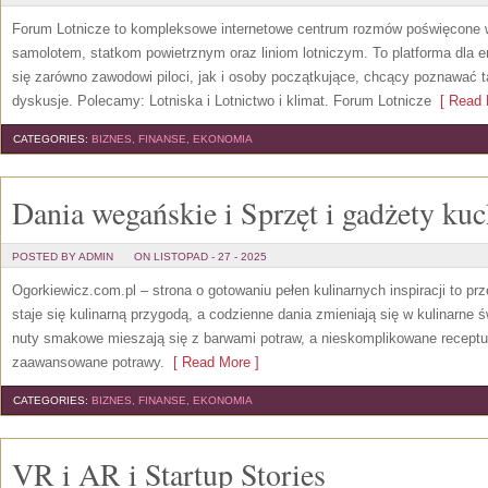
Forum Lotnicze to kompleksowe internetowe centrum rozmów poświęcone w 
samolotem, statkom powietrznym oraz liniom lotniczym. To platforma dla en
się zarówno zawodowi piloci, jak i osoby początkujące, chcący poznawać ta
dyskusje. Polecamy: Lotniska i Lotnictwo i klimat. Forum Lotnicze
[ Read 
CATEGORIES:
BIZNES, FINANSE, EKONOMIA
Dania wegańskie i Sprzęt i gadżety ku
POSTED BY ADMIN
ON LISTOPAD - 27 - 2025
Ogorkiewicz.com.pl – strona o gotowaniu pełen kulinarnych inspiracji to prz
staje się kulinarną przygodą, a codzienne dania zmieniają się w kulinarne 
nuty smakowe mieszają się z barwami potraw, a nieskomplikowane receptu
zaawansowane potrawy.
[ Read More ]
CATEGORIES:
BIZNES, FINANSE, EKONOMIA
VR i AR i Startup Stories