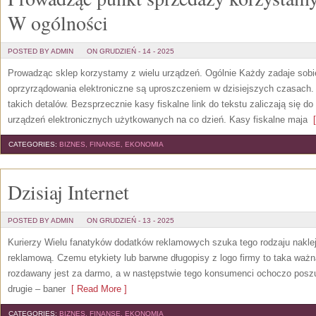
W ogólności
POSTED BY ADMIN
ON GRUDZIEŃ - 14 - 2025
Prowadząc sklep korzystamy z wielu urządzeń. Ogólnie Każdy zadaje sobi
oprzyrządowania elektroniczne są uproszczeniem w dzisiejszych czasach
takich detalów. Bezsprzecznie kasy fiskalne link do tekstu zaliczają się d
urządzeń elektronicznych użytkowanych na co dzień. Kasy fiskalne maja
[
CATEGORIES:
BIZNES, FINANSE, EKONOMIA
Dzisiaj Internet
POSTED BY ADMIN
ON GRUDZIEŃ - 13 - 2025
Kurierzy Wielu fanatyków dodatków reklamowych szuka tego rodzaju naklej
reklamową. Czemu etykiety lub barwne długopisy z logo firmy to taka ważn
rozdawany jest za darmo, a w następstwie tego konsumenci ochoczo poszu
drugie – baner
[ Read More ]
CATEGORIES:
BIZNES, FINANSE, EKONOMIA