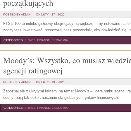
początkujących
POSTED BY ADMIN
ON LUTY - 27 - 2025
FTSE 100 to indeks giełdowy obejmujący największe firmy notowane na londy
zaczynasz inwestować, przeczytaj nasz przewodnik, aby dowiedzieć się, 
CATEGORIES:
BIZNES, FINANSE, EKONOMIA
Moody’s: Wszystko, co musisz wiedzie
agencji ratingowej
POSTED BY ADMIN
ON LUTY - 19 - 2025
Zapoznaj się z ukrytymi faktami na temat Moody’s – lidera rynku agencji r
oceny mają tak duże znaczenie dla globalnych rynków finansowych.
CATEGORIES:
BIZNES, FINANSE, EKONOMIA