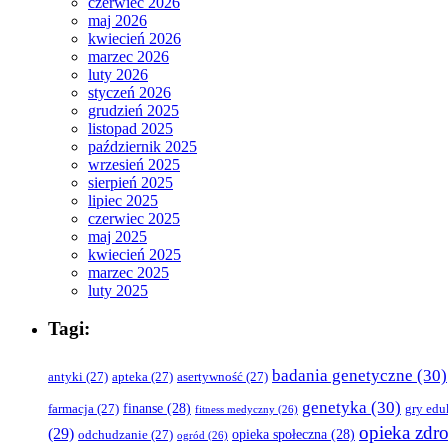
czerwiec 2026
maj 2026
kwiecień 2026
marzec 2026
luty 2026
styczeń 2026
grudzień 2025
listopad 2025
październik 2025
wrzesień 2025
sierpień 2025
lipiec 2025
czerwiec 2025
maj 2025
kwiecień 2025
marzec 2025
luty 2025
Tagi:
badania genetyczne
(30)
antyki
(27)
apteka
(27)
asertywność
(27)
genetyka
(30)
finanse
(28)
farmacja
(27)
gry edu
fitness medyczny
(26)
opieka zdr
(29)
opieka społeczna
(28)
odchudzanie
(27)
ogród
(26)