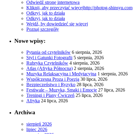
Odwiedź stronę internetową
Kliknij, aby przeczytać więcej
http://photog-shinsyu.com
Odkryj, jak to działa
Odkryj, jak to działa
Wejdź, by dowiedzieć się więcej
Poznaj szczegóły
Nowe wpisy:
Pytania od czytelników
6 sierpnia, 2026
Styl i Gatunki Fotografii
5 sierpnia, 2026
Rubryka Czytelników
4 sierpnia, 2026
Atlas (Afryka Północna)
2 sierpnia, 2026
Muzyka Relaksacyjna i Medytacyjna
1 sierpnia, 2026
Współczesna Proza i Poezja
30 lipca, 2026
Bezpieczeństwo i Ryzyko
28 lipca, 2026
Festiwale – Muzyka, Smaki i Emocje
27 lipca, 2026
Treningi i Plany Ćwiczeń
25 lipca, 2026
Afryka
24 lipca, 2026
Archiwa
sierpień 2026
lipiec 2026