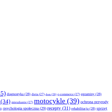
5)
diagnostyka
(28)
egzaminy
(28)
dieta
(27)
e-commerce
(27)
dom
(26)
motocykle
(39)
(34)
ochrona przyrody
mieszkanie
(27)
recepty
(31)
sprzęt
psychologia społeczna
(29)
rehabilitacja
(28)
6)