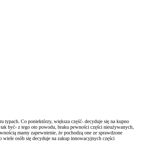
ypach. Co poniektórzy, większa część- decyduje się na kupno
i tak być- z tego oto powodu, braku pewności części nieużywanych,
pewnością mamy zapewnienie, że pochodzą one ze sprawdzone
 wiele osób się decyduje na zakup innowacyjnych części