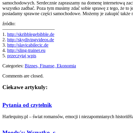
samochodowych. Serdecznie zapraszamy na domenę internetową zacisk
wszystko zadbać. Poza tym musimy zdać sobie sprawę z tego, że to j
posiadamy sprawne części samochodowe. Możemy je zakupić także n
źródło:
———————————
1.
http://skribblegebibble.de
2.
http://skydivingvideos.de
3.
http://slavicabilecic.de
4.
http://sling-trainer.eu
5.
przeczytaj wpis
Categories:
Biznes, Finanse, Ekonomia
Comments are closed.
Ciekawe artykuly:
Pytania od czytelnik
Harlequiny.pl – świat romansów, emocji i niezapomnianych historiiHar
Moody's: Wszystko, c