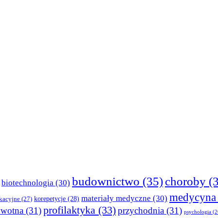
budownictwo
(35)
choroby
(3
biotechnologia
(30)
medycyna
materiały medyczne
(30)
korepetycje
(28)
kacyjne
(27)
profilaktyka
(33)
owotna
(31)
przychodnia
(31)
psychologia
(2