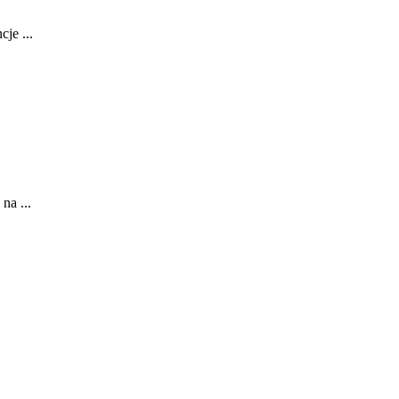
je ...
na ...