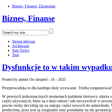
Biznes, Finanse, Ekonomia
Biznes, Finanse
Strona główna
Archiwum
Spis Treści
Tagi
Dysfunkcje to w takim wypadk
Posted by admin
On sierpień - 16 - 2025
Przeprowadzka to dla każdego duże wyzwanie. Trzeba zorganizować 
W pewnych jednoznacznych momentach każdemu kierowcy zdarza się 
części używanych, które są o dużo tańsze i tak rzeczywiście w pewn
pewne osoby decydują się na zakupy części nowych do samochodu. W
producenta, poza tym są oryginalne oraz posiadamy na nie gwarancj