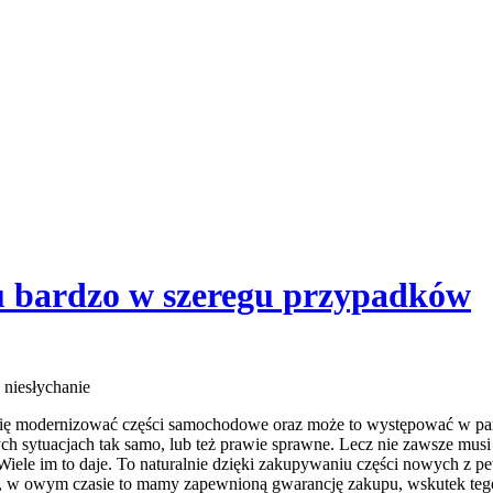
u bardzo w szeregu przypadków
niesłychanie
modernizować części samochodowe oraz może to występować w paru t
ych sytuacjach tak samo, lub też prawie sprawne. Lecz nie zawsze mus
iele im to daje. To naturalnie dzięki zakupywaniu części nowych z 
e, w owym czasie to mamy zapewnioną gwarancję zakupu, wskutek tego